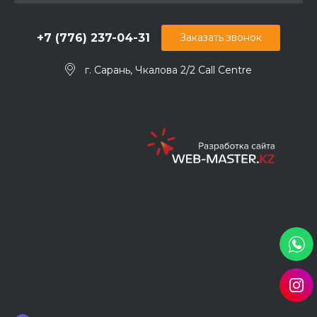
+7 (776) 237-04-31
Заказать звонок
г. Сарань, Чкалова 2/2 Call Centre
if(!window.BX)window.BX=
{};if(!window.BX.message)window.BX.message=function(mes
{if(typeof mess==='object'){for(let i in mess)
{BX.message[i]=mess[i];} return true;}};
v class="widget-
social-items intec-grid intec-grid-a-h-center intec-grid-a-h-
768-center intec-grid-wrap intec-grid-i-7 intec-grid-a-v-
center">