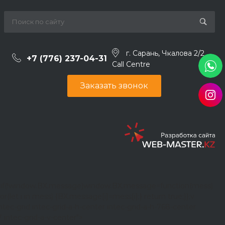
г. Сарань, Чкалова 2/2
+7 (776) 237-04-31
Call Centre
Заказать звонок
};if(!window.BX.message)window.BX.message=function(mess)
or(let i in mess) {BX.message[i]=mess[i];} return true;}};
v
ntec-grid intec-grid-a-h-center intec-grid-a-h-768-center
7 intec-grid-a-v-center">