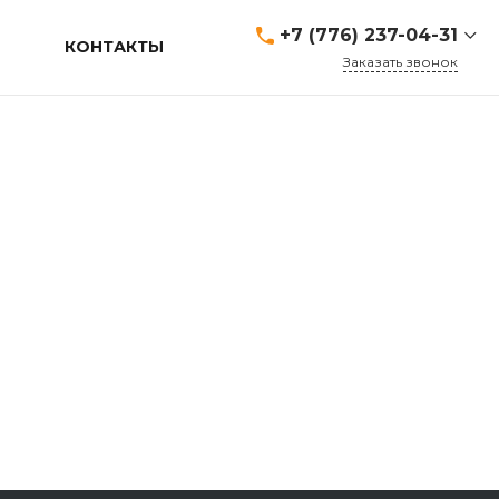
+7 (776) 237-04-31
КОНТАКТЫ
Заказать звонок
+7 (776) 237-04-31
г. Сарань, Чкалова 2/2
Call Centre
Пн-Cб: 10:00-17:00 Вс:
Выходной