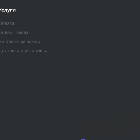
Услуги
Оплата
Онлайн заказ
Бесплатный замер
Доставка и установка
if(!window.BX)window.BX={
{if(typeof mess==='object'){f
class="widget-social-items i
intec-grid-wrap intec-grid-i-