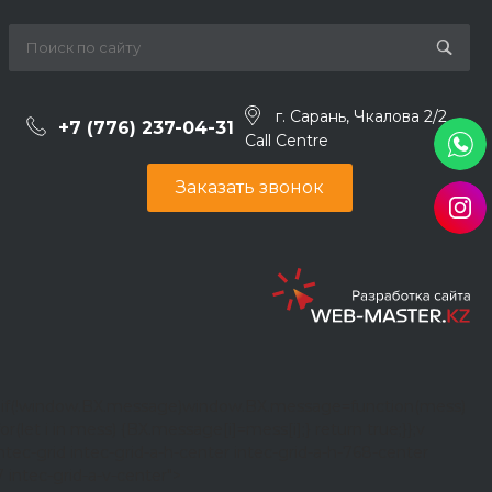
г. Сарань, Чкалова 2/2
+7 (776) 237-04-31
Call Centre
Заказать звонок
};if(!window.BX.message)window.BX.message=function(mess)
or(let i in mess) {BX.message[i]=mess[i];} return true;}};
v
ntec-grid intec-grid-a-h-center intec-grid-a-h-768-center
7 intec-grid-a-v-center">