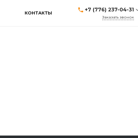
+7 (776) 237-04-31
КОНТАКТЫ
Заказать звонок
+7 (776) 237-04-31
г. Сарань, Чкалова 2/2
Call Centre
Пн-Cб: 10:00-17:00 Вс:
Выходной