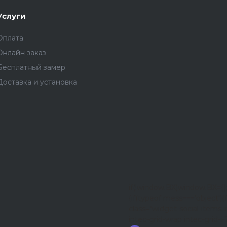
Услуги
Оплата
Онлайн заказ
Бесплатный замер
Доставка и установка
if(!window.BX)window.BX={
{if(typeof mess==='object'){f
class="widget-social-items i
intec-grid-wrap intec-grid-i-