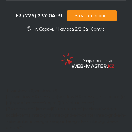
+7 (776) 237-04-31
Заказать звонок
г. Сарань, Чкалова 2/2 Call Centre
if(!window.BX)window.BX=
{};if(!window.BX.message)window.BX.message=function(mes
{if(typeof mess==='object'){for(let i in mess)
{BX.message[i]=mess[i];} return true;}};
v class="widget-
social-items intec-grid intec-grid-a-h-center intec-grid-a-h-
768-center intec-grid-wrap intec-grid-i-7 intec-grid-a-v-
center">